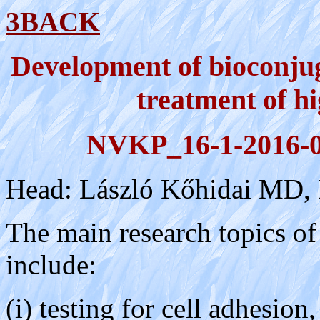
3
BACK
Development of bioconjug
treatment of h
NVKP_16-1-2016-0
Head: László Kőhidai MD, 
The main research topics o
include:
(i) testing for cell adhesion