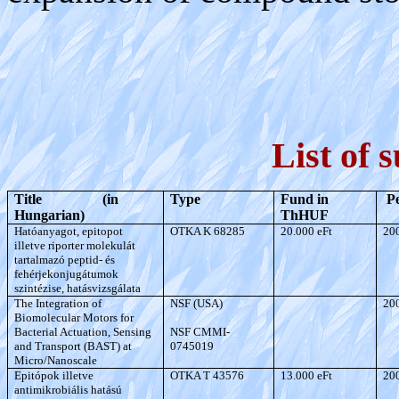
List of 
Title
(in
Type
Fund in
Pe
Hungarian)
ThHUF
Hatóanyagot, epitopot
OTKA K 68285
20.000 eFt
20
illetve riporter molekulát
tartalmazó peptid- és
fehérjekonjugátumok
szintézise, hatásvizsgálata
The Integration of
NSF (USA)
20
Biomolecular Motors for
Bacterial Actuation, Sensing
NSF CMMI-
and Transport (BAST) at
0745019
Micro/Nanoscale
Epitópok illetve
OTKA T 43576
13.000 eFt
20
antimikrobiális hatású