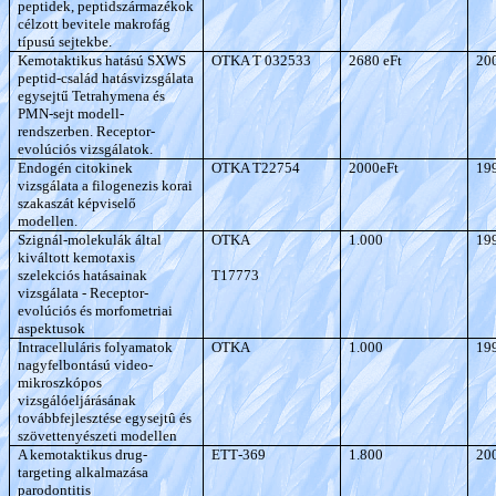
peptidek, peptidszármazékok
célzott bevitele makrofág
típusú sejtekbe.
Kemotaktikus hatású SXWS
OTKA T 032533
2680 eFt
20
peptid-család hatásvizsgálata
egysejtű Tetrahymena és
PMN-sejt modell-
rendszerben. Receptor-
evolúciós vizsgálatok.
Endogén citokinek
OTKA T22754
2000eFt
19
vizsgálata a filogenezis korai
szakaszát képviselő
modellen.
Szignál-molekulák által
OTKA
1.000
19
kiváltott kemotaxis
szelekciós hatásainak
T17773
vizsgálata - Receptor-
evolúciós és morfometriai
aspektusok
Intracelluláris folyamatok
OTKA
1.000
19
nagyfelbontású video-
mikroszkópos
vizsgálóeljárásának
továbbfejlesztése egysejtû és
szövettenyészeti modellen
A kemotaktikus drug-
ETT
-369
1.800
20
targeting alkalmazása
parodontitis