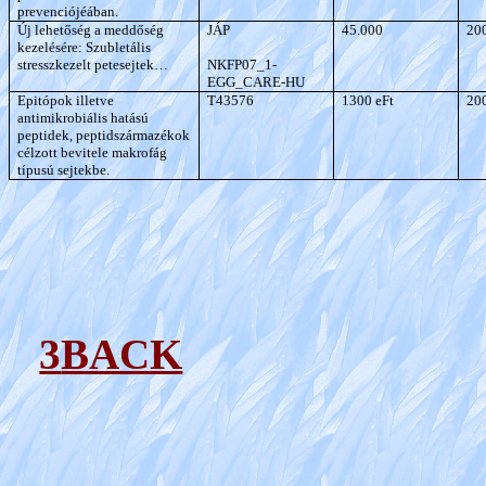
prevenciójéában.
Új lehetőség a meddőség
JÁP
45.000
20
kezelésére: Szubletális
stresszkezelt petesejtek…
NKFP07_1-
EGG_CARE-HU
Epitópok illetve
T43576
1300 eFt
20
antimikrobiális hatású
peptidek, peptidszármazékok
célzott bevitele makrofág
típusú sejtekbe.
3
BACK